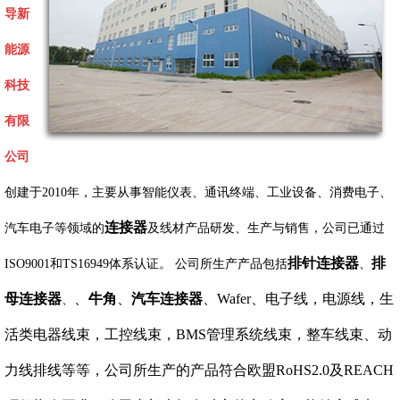
导新
能源
科技
有限
公司
创建于2010年，主要从事智能仪表、通讯终端、工业设备、消费电子、
连接器
汽车电子等领域的
及线材产品研发、生产与销售，公司已通过
排针连接器
排
ISO9001和TS16949体系认证。 公司所生产产品包括
、
母连接器
、
牛角
、
汽车连接器
、Wafer、电子线，电源线，生
、
活类电器线束，工控线束，BMS管理系统线束，整车线束、动
力线排线等等，公司所生产的产品符合欧盟RoHS2.0及REACH