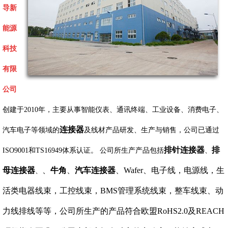
导新
能源
科技
有限
公司
创建于2010年，主要从事智能仪表、通讯终端、工业设备、消费电子、
连接器
汽车电子等领域的
及线材产品研发、生产与销售，公司已通过
排针连接器
排
ISO9001和TS16949体系认证。 公司所生产产品包括
、
母连接器
、
牛角
、
汽车连接器
、Wafer、电子线，电源线，生
、
活类电器线束，工控线束，BMS管理系统线束，整车线束、动
力线排线等等，公司所生产的产品符合欧盟RoHS2.0及REACH