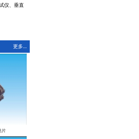
试仪、垂直
更多...
贴片