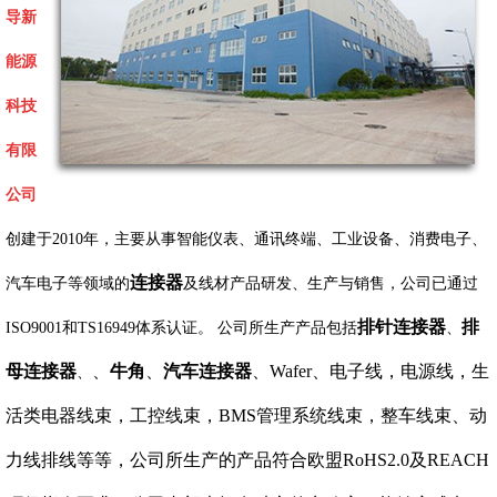
导新
能源
科技
有限
公司
创建于2010年，主要从事智能仪表、通讯终端、工业设备、消费电子、
连接器
汽车电子等领域的
及线材产品研发、生产与销售，公司已通过
排针连接器
排
ISO9001和TS16949体系认证。 公司所生产产品包括
、
母连接器
、
牛角
、
汽车连接器
、Wafer、电子线，电源线，生
、
活类电器线束，工控线束，BMS管理系统线束，整车线束、动
力线排线等等，公司所生产的产品符合欧盟RoHS2.0及REACH