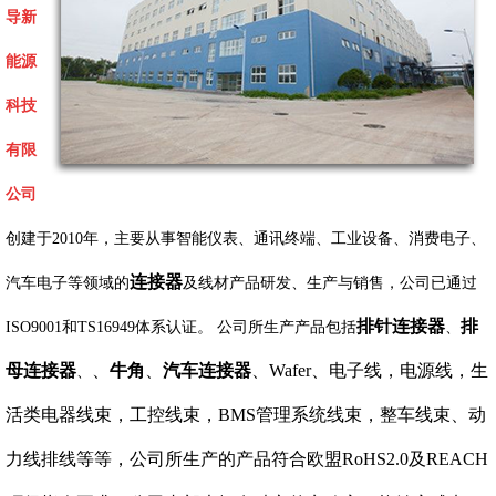
导新
能源
科技
有限
公司
创建于2010年，主要从事智能仪表、通讯终端、工业设备、消费电子、
连接器
汽车电子等领域的
及线材产品研发、生产与销售，公司已通过
排针连接器
排
ISO9001和TS16949体系认证。 公司所生产产品包括
、
母连接器
、
牛角
、
汽车连接器
、Wafer、电子线，电源线，生
、
活类电器线束，工控线束，BMS管理系统线束，整车线束、动
力线排线等等，公司所生产的产品符合欧盟RoHS2.0及REACH