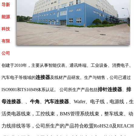
导新
能源
科技
有限
公司
创建于2010年，主要从事智能仪表、通讯终端、工业设备、消费电子、
连接器
汽车电子等领域的
及线材产品研发、生产与销售，公司已通过
排针连接器
排
ISO9001和TS16949体系认证。 公司所生产产品包括
、
母连接器
、
牛角
、
汽车连接器
、Wafer、电子线，电源线，生
、
活类电器线束，工控线束，BMS管理系统线束，整车线束、动
力线排线等等，公司所生产的产品符合欧盟RoHS2.0及REACH